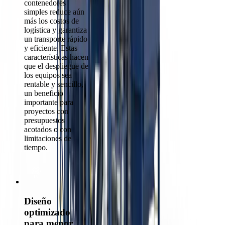
contenedores
simples reduce aún
más los costos de
logística y garantiza
un transporte rápido
y eficiente. Estas
características hacen
que el despliegue de
los equipos sea
rentable y sencillo,
un beneficio
importante para
proyectos con
presupuestos
acotados o con
limitaciones de
tiempo.
Diseño
optimizado
para menor