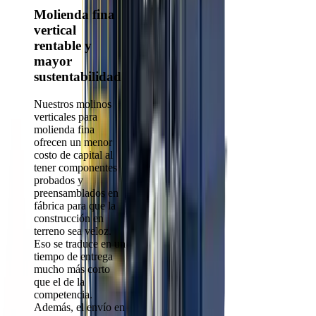
Molienda fina
vertical
rentable y
mayor
sustentabilidad
Nuestros molinos
verticales para
molienda fina
ofrecen un menor
costo de capital al
tener componentes
probados y
preensamblados en
fábrica para que la
construcción en
terreno sea veloz.
Eso se traduce en un
tiempo de entrega
mucho más corto
que el de la
competencia.
Además, el envío en