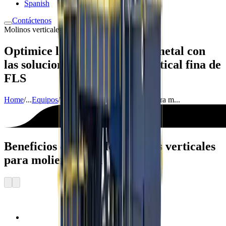
Spanish
Contáctenos
Molinos verticales para molienda fina
Optimice la recuperación de metal con
las soluciones de molienda vertical fina de
FLS
Home
/
...
Equipos
/
Molienda
/
Molinos verticales para m...
Beneficios clave de los molinos verticales
para molienda fina