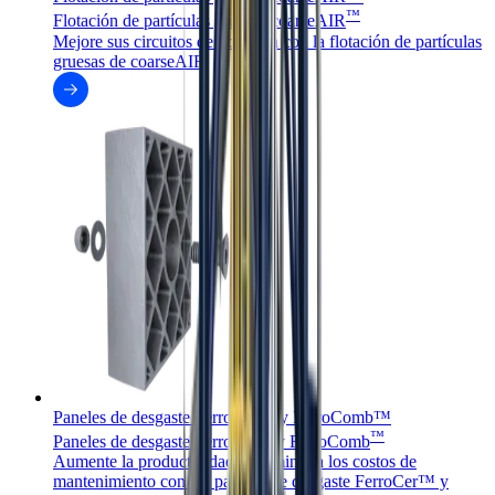
™
Flotación de partículas gruesas coarseAIR
Mejore sus circuitos de flotación con la flotación de partículas
gruesas de coarseAIR
Paneles de desgaste FerroCer™ y FerroComb™
™
™
Paneles de desgaste FerroCer
y FerroComb
Aumente la productividad y disminuya los costos de
mantenimiento con los paneles de desgaste FerroCer™ y