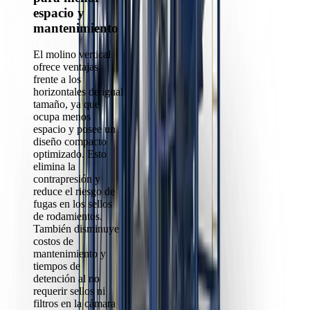
espacio y
mantenimiento
El molino vertical
ofrece ventajas
frente a los
horizontales de igual
tamaño, ya que
ocupa menos
espacio y posee un
diseño compacto
optimizado. Esto
elimina la
contrapresión y
reduce el riesgo de
fugas en los sellos
de rodamientos.
También disminuye
costos de
mantenimiento y
tiempos de
detención al no
requerir sellos ni
filtros en la cámara