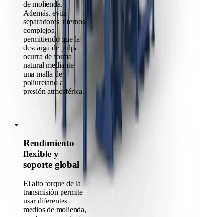
de molienda.
Además, evita
separadores internos
complejos,
permitiendo que la
descarga de pulpa
ocurra de forma
natural mediante
una malla de
poliuretano a
presión atmosférica.
Rendimiento
flexible y
soporte global
El alto torque de la
transmisión permite
usar diferentes
medios de molienda,