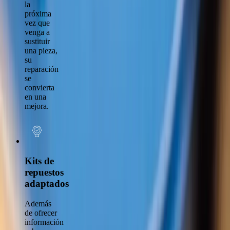
la
próxima
vez que
venga a
sustituir
una pieza,
su
reparación
se
convierta
en una
mejora.
Kits de
repuestos
adaptados
Además
de ofrecer
información